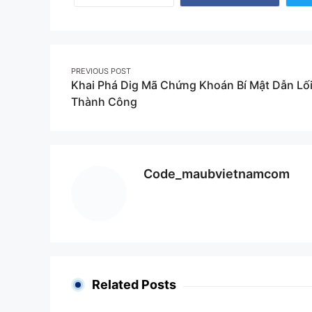
Share
on
Facebook
Post
PREVIOUS POST
Khai Phá Dig Mã Chứng Khoán Bí Mật Dẫn Lố
navigation
Thành Công
Code_maubvietnamcom
Related Posts