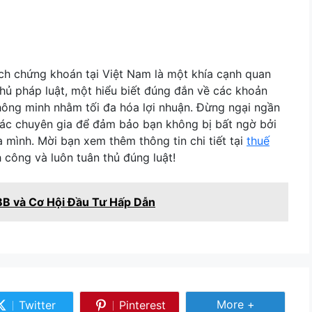
ch chứng khoán tại Việt Nam là một khía cạnh quan
thủ pháp luật, một hiểu biết đúng đắn về các khoản
thông minh nhằm tối đa hóa lợi nhuận. Đừng ngại ngần
 các chuyên gia để đảm bảo bạn không bị bất ngờ bởi
a mình. Mời bạn xem thêm thông tin chi tiết tại
thuế
 công và luôn tuân thủ đúng luật!
B và Cơ Hội Đầu Tư Hấp Dẫn
Share More
More +
Twitter
Pinterest