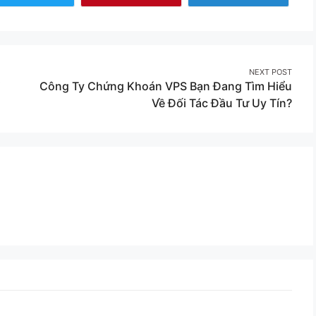
Share
Share
on
on
Twitter
Pinterest
NEXT POST
i
Công Ty Chứng Khoán VPS Bạn Đang Tìm Hiểu
Về Đối Tác Đầu Tư Uy Tín?