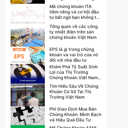
Tài Chính
Mã chứng khoán ITA
tiềm năng và cơ hội đầu
tư bất ngờ bạn không thể
bỏ qua
Tổng quan về các công
ty nhiệt điện trên sàn
chứng khoán Việt Nam
EPS là gì trong chứng
khoán và vai trò của nó
đối với nhà đầu tư
Khám Phá Tỷ Suất Sinh
Lợi của Thị Trường
Chứng Khoán Việt Nam
Cơ Hội Hay Thách Thức?
Tìm Hiểu Sâu Về Chứng
Khoán Cơ Sở Tại Thị
Trường Việt Nam
Phí Giao Dịch Mua Bán
Chứng Khoán: Minh Bạch
và Hiệu Quả Đầu Tư
Mã Chứng Khoán ASM: