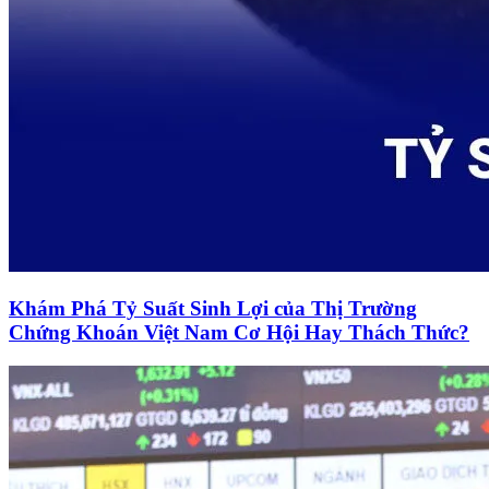
Khám Phá Tỷ Suất Sinh Lợi của Thị Trường
Chứng Khoán Việt Nam Cơ Hội Hay Thách Thức?