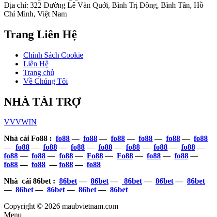
Địa chỉ: 322 Đường Lê Văn Quới, Bình Trị Đông, Bình Tân, Hồ
Chí Minh, Việt Nam
Trang Liên Hệ
Chính Sách Cookie
Liên Hệ
Trang chủ
Về Chúng Tôi
NHÀ TÀI TRỢ
VVVWIN
Nhà cái Fo88 :
fo88
—
fo88
—
fo88
—
fo88
—
fo88
—
fo88
—
fo88
—
fo88
—
fo88
—
fo88
—
fo88
—
fo88
—
fo88
—
fo88
—
fo88
—
fo88
—
Fo88
—
Fo88
—
fo88
—
fo88
—
fo88
—
fo88
—
fo88
—
fo88
Nhà cái 86bet :
86bet
—
86bet
—
86bet
—
86bet
—
86bet
—
86bet
—
86bet
—
86bet
—
86bet
Copyright © 2026 maubvietnam.com
Menu