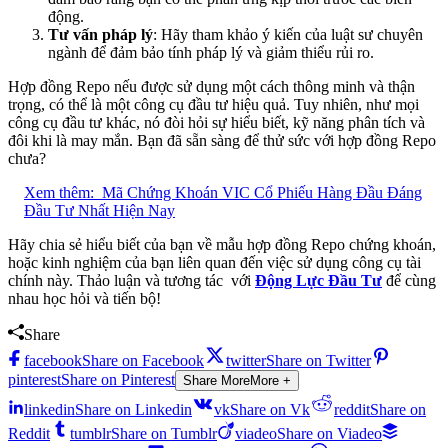
động.
Tư vấn pháp lý
: Hãy tham khảo ý kiến của luật sư chuyên
ngành để đảm bảo tính pháp lý và giảm thiểu rủi ro.
Hợp đồng Repo nếu được sử dụng một cách thông minh và thận
trọng, có thể là một công cụ đầu tư hiệu quả. Tuy nhiên, như mọi
công cụ đầu tư khác, nó đòi hỏi sự hiểu biết, kỹ năng phân tích và
đôi khi là may mắn. Bạn đã sẵn sàng để thử sức với hợp đồng Repo
chưa?
Xem thêm:
Mã Chứng Khoán VIC Cổ Phiếu Hàng Đầu Đáng
Đầu Tư Nhất Hiện Nay
Hãy chia sẻ hiểu biết của bạn về mẫu hợp đồng Repo chứng khoán,
hoặc kinh nghiệm của bạn liên quan đến việc sử dụng công cụ tài
chính này. Thảo luận và tương tác với
Động Lực Đầu Tư
để cùng
nhau học hỏi và tiến bộ!
Share
facebook
Share on Facebook
twitter
Share on Twitter
pinterest
Share on Pinterest
Share More
More +
linkedin
Share on Linkedin
vk
Share on Vk
reddit
Share on
Reddit
tumblr
Share on Tumblr
viadeo
Share on Viadeo