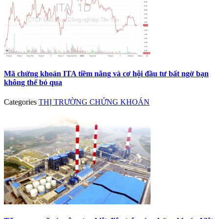
Mã chứng khoán ITA tiềm năng và cơ hội đầu tư bất ngờ bạn
không thể bỏ qua
Categories
THỊ TRƯỜNG CHỨNG KHOÁN