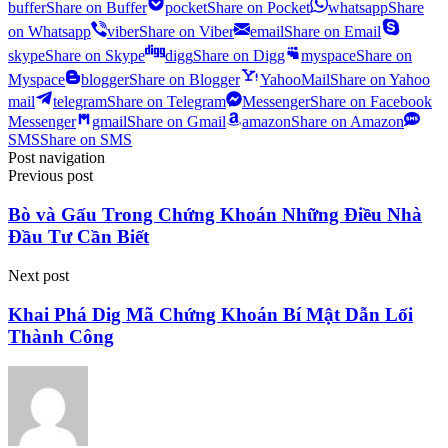
buffer
Share on Buffer
pocket
Share on Pocket
whatsapp
Share
on Whatsapp
viber
Share on Viber
email
Share on Email
skype
Share on Skype
digg
Share on Digg
myspace
Share on
Myspace
blogger
Share on Blogger
YahooMail
Share on Yahoo
mail
telegram
Share on Telegram
Messenger
Share on Facebook
Messenger
gmail
Share on Gmail
amazon
Share on Amazon
SMS
Share on SMS
Post navigation
Previous post
Bò và Gấu Trong Chứng Khoán Những Điều Nhà
Đầu Tư Cần Biết
Next post
Khai Phá Dig Mã Chứng Khoán Bí Mật Dẫn Lối
Thành Công