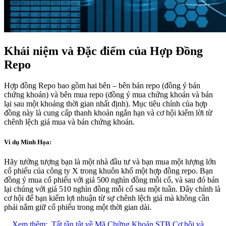
Khái niệm và Đặc điểm của Hợp Đồng
Repo
Hợp đồng Repo bao gồm hai bên – bên bán repo (đồng ý bán
chứng khoán) và bên mua repo (đồng ý mua chứng khoán và bán
lại sau một khoảng thời gian nhất định). Mục tiêu chính của hợp
đồng này là cung cấp thanh khoản ngắn hạn và cơ hội kiếm lời từ
chênh lệch giá mua và bán chứng khoán.
Ví dụ Minh Họa:
Hãy tưởng tượng bạn là một nhà đầu tư và bạn mua một lượng lớn
cổ phiếu của công ty X trong khuôn khổ một hợp đồng repo. Bạn
đồng ý mua cổ phiếu với giá 500 nghìn đồng mỗi cổ, và sau đó bán
lại chúng với giá 510 nghìn đồng mỗi cổ sau một tuần. Đây chính là
cơ hội để bạn kiếm lợi nhuận từ sự chênh lệch giá mà không cần
phải nắm giữ cổ phiếu trong một thời gian dài.
Xem thêm:
Tất tần tật về Mã Chứng Khoán STB Cơ hội và