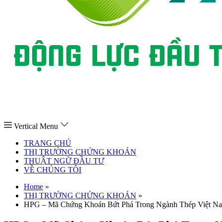
Vertical Menu
TRANG CHỦ
THỊ TRƯỜNG CHỨNG KHOÁN
THUẬT NGỮ ĐẦU TƯ
VỀ CHÚNG TÔI
Home
»
THỊ TRƯỜNG CHỨNG KHOÁN
»
HPG – Mã Chứng Khoán Bứt Phá Trong Ngành Thép Việt N