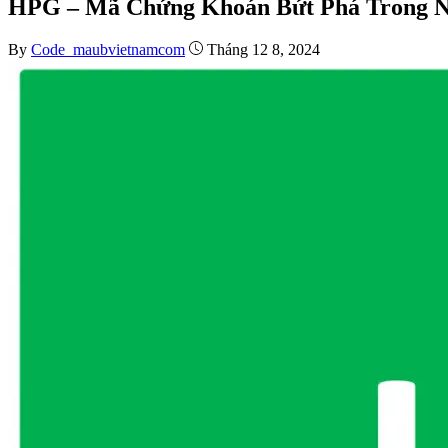
HPG – Mã Chứng Khoán Bứt Phá Trong N
By
Code_maubvietnamcom
Tháng 12 8, 2024