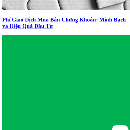
Phí Giao Dịch Mua Bán Chứng Khoán: Minh Bạch
và Hiệu Quả Đầu Tư