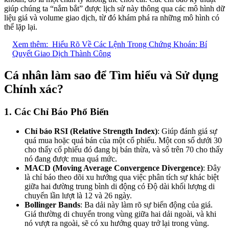
giúp chúng ta “nắm bắt” được lịch sử này thông qua các mô hình dữ
liệu giá và volume giao dịch, từ đó khám phá ra những mô hình có
thể lặp lại.
Xem thêm:
Hiểu Rõ Về Các Lệnh Trong Chứng Khoán: Bí
Quyết Giao Dịch Thành Công
Cá nhân làm sao để Tìm hiểu và Sử dụng
Chính xác?
1. Các Chỉ Báo Phổ Biến
Chỉ báo RSI (Relative Strength Index)
: Giúp đánh giá sự
quá mua hoặc quá bán của một cổ phiếu. Một con số dưới 30
cho thấy cổ phiếu đó đang bị bán thừa, và số trên 70 cho thấy
nó đang được mua quá mức.
MACD (Moving Average Convergence Divergence)
: Đây
là chỉ báo theo dõi xu hướng qua việc phân tích sự khác biệt
giữa hai đường trung bình di động có Độ dài khối lượng di
chuyển lần lượt là 12 và 26 ngày.
Bollinger Bands
: Ba dải này làm rõ sự biến động của giá.
Giá thường di chuyển trong vùng giữa hai dải ngoài, và khi
nó vượt ra ngoài, sẽ có xu hướng quay trở lại trong vùng.