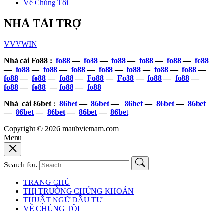
Về Chúng Tôi
NHÀ TÀI TRỢ
VVVWIN
Nhà cái Fo88 :
fo88
—
fo88
—
fo88
—
fo88
—
fo88
—
fo88
—
fo88
—
fo88
—
fo88
—
fo88
—
fo88
—
fo88
—
fo88
—
fo88
—
fo88
—
fo88
—
Fo88
—
Fo88
—
fo88
—
fo88
—
fo88
—
fo88
—
fo88
—
fo88
Nhà cái 86bet :
86bet
—
86bet
—
86bet
—
86bet
—
86bet
—
86bet
—
86bet
—
86bet
—
86bet
Copyright © 2026 maubvietnam.com
Menu
Search for:
TRANG CHỦ
THỊ TRƯỜNG CHỨNG KHOÁN
THUẬT NGỮ ĐẦU TƯ
VỀ CHÚNG TÔI