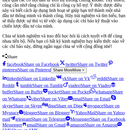
cũng cần nhớ rằng chúng chỉ là công cụ hỗ trợ. Ý thức được điều
này và biết cách áp dụng linh hoạt sẽ giúp bạn trở thành một nhà
đầu tư thông minh và thành công. Hãy trải nghiệm và tìm hiểu, bạn
sẽ thấy được sự thú vị từ việc áp dụng các chỉ báo kỹ thuật vào
chiến lược đầu tư của mình.
Chia sẻ kinh nghiệm và trao đổi học hỏi là cách tuyệt vời để cùng
nhau tiến bộ. Nếu bạn có bất kỳ kinh nghiệm hay kiến thức nào về
các chỉ báo này, đừng ngần ngại chia sẻ với cộng đồng nhé!
Share
facebook
Share on Facebook
twitter
Share on Twitter
pinterest
Share on Pinterest
Share More
More +
linkedin
Share on Linkedin
vk
Share on Vk
reddit
Share on
Reddit
tumblr
Share on Tumblr
viadeo
Share on Viadeo
buffer
Share on Buffer
pocket
Share on Pocket
whatsapp
Share
on Whatsapp
viber
Share on Viber
email
Share on Email
skype
Share on Skype
digg
Share on Digg
myspace
Share on
Myspace
blogger
Share on Blogger
YahooMail
Share on Yahoo
mail
telegram
Share on Telegram
Messenger
Share on Facebook
Messenger
gmail
Share on Gmail
amazon
Share on Amazon